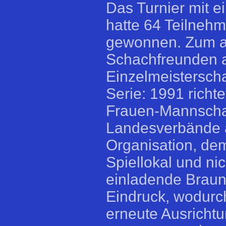
Das Turnier mit 
hatte 64 Teilneh
gewonnen. Zum an
Schachfreunden 
Einzelmeisterscha
Serie: 1991 richt
Frauen-Mannschaf
Landesverbände a
Organisation, dem
Spiellokal und ni
einladende Braunf
Eindruck, wodurch
erneute Ausrichtu