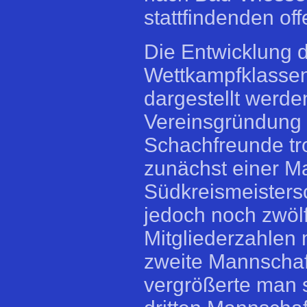
stattfindenden of
Die Entwicklung 
Wettkampfklassen
dargestellt werde
Vereinsgründung 
Schachfreunde tro
zunächst einer Ma
Südkreismeistersc
jedoch noch zwölf
Mitgliederzahlen 
zweite Mannschaft
vergrößerte man s