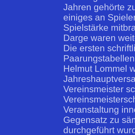
Jahren gehörte zuv
einiges an Spiel
Spielstärke mitb
Darge waren weit
Die ersten schrif
Paarungstabellen
Helmut Lommel wu
Jahreshauptversa
Vereinsmeister sch
Vereinsmeistersch
Veranstaltung inn
Gegensatz zu säm
durchgeführt wur