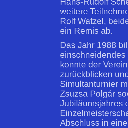
Hans-Rudolf Sche
weitere Teilnehm
Rolf Watzel, beid
ein Remis ab.
Das Jahr 1988 bil
einschneidendes 
konnte der Verein
zurückblicken und
Simultanturnier m
Zsuzsa Polgár so
Jubiläumsjahres 
Einzelmeisterscha
Abschluss in ein