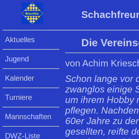
Schachfreun
Aktuelles
Die Vereins
Jugend
von Achim Kriesc
Schon lange vor 
Kalender
zwanglos einige 
Turniere
um ihrem Hobby 
pflegen. Nachdem
Mannschaften
60er Jahre zu den
gesellten, reifte
DWZ-Liste