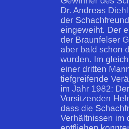
Gewinner des Schl
Dr. Andreas Diehl
der Schachfreund
eingeweiht. Der 
der Braunfelser G
aber bald schon d
wurden. Im gleic
einer dritten Man
tiefgreifende Ve
im Jahr 1982: D
Vorsitzenden Hel
dass die Schachf
Verhältnissen im
entfliehen konnt