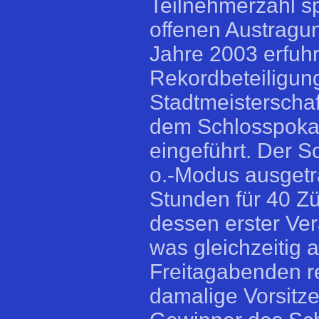
Teilnehmerzahl sp
offenen Austragu
Jahre 2003 erfuhr
Rekordbeteiligun
Stadtmeisterschaf
dem Schlosspokal
eingeführt. Der S
o.-Modus ausgetr
Stunden für 40 Zü
dessen erster Ver
was gleichzeitig a
Freitagabenden re
damalige Vorsitz