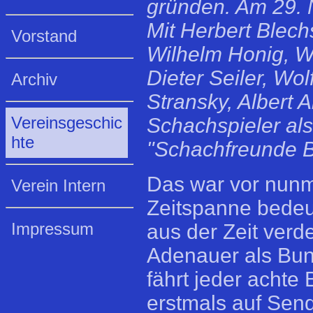
gründen. Am 29. 
Mit Herbert Blechs
Vorstand
Wilhelm Honig, Wil
Dieter Seiler, Wo
Archiv
Stransky, Albert 
Vereinsgeschic
Schachspieler al
hte
"Schachfreunde B
Das war vor nunm
Verein Intern
Zeitspanne bedeu
Impressum
aus der Zeit verd
Adenauer als Bun
fährt jeder achte
erstmals auf Sen