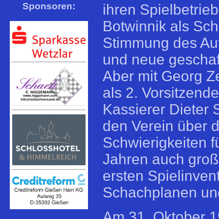
Sponsoren:
ihren Spielbetrieb
Botwinnik als Sc
Stimmung des Aufb
und neue geschaff
Aber mit Georg Ze
als 2. Vorsitzende
Kassierer Dieter S
den Verein über 
Schwierigkeiten f
Jahren auch große
ersten Spielinven
Schachplanen un
Am 31. Oktober 1