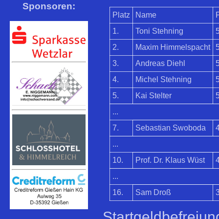
Sponsoren:
Platz
Name
1.
Toni Stehning
2.
Maxim Himmelspacht
3.
Andreas Diehl
4.
Michel Stehning
5.
Kai Stelter
...
7.
Sebastian Swoboda
...
10.
Prof. Dr. Klaus Wüst
...
16.
Sam Droß
Startgeldbefreiun