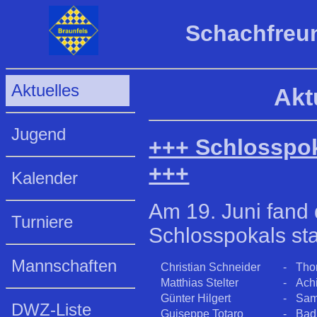
Schachfreun
Aktuelles
Akt
Jugend
+++ Schlosspok
+++
Kalender
Am 19. Juni fand 
Turniere
Schlosspokals sta
Mannschaften
Christian Schneider
-
Tho
Matthias Stelter
-
Ach
Günter Hilgert
-
Sam
DWZ-Liste
Guiseppe Totaro
-
Bad