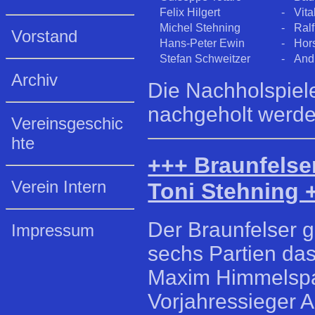
Felix Hilgert
-
Vita
Michel Stehning
-
Ralf
Vorstand
Hans-Peter Ewin
-
Hor
Stefan Schweitzer
-
And
Archiv
Die Nachholspiele
nachgeholt werde
Vereinsgeschic
hte
+++ Braunfelse
Verein Intern
Toni Stehning 
Der Braunfelser 
Impressum
sechs Partien das
Maxim Himmelspach
Vorjahressieger A