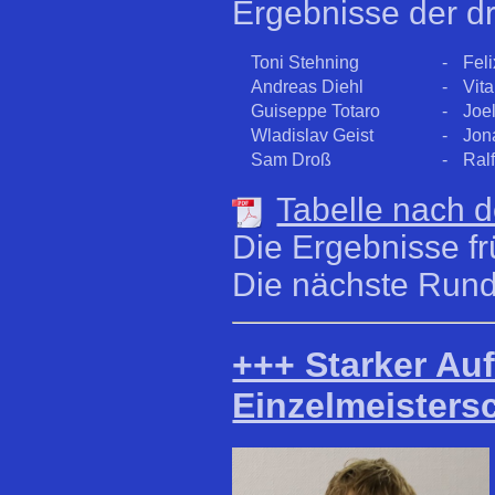
Ergebnisse der d
Toni Stehning
-
Feli
Andreas Diehl
-
Vita
Guiseppe Totaro
-
Joe
Wladislav Geist
-
Jon
Sam Droß
-
Ral
Tabelle nach d
Die Ergebnisse f
Die nächste Runde
+++ Starker Auf
Einzelmeisters